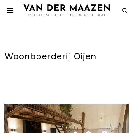
Skip
to
content
Woonboerderij Oijen