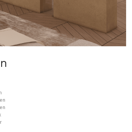
en
n
ten
ren
k
r