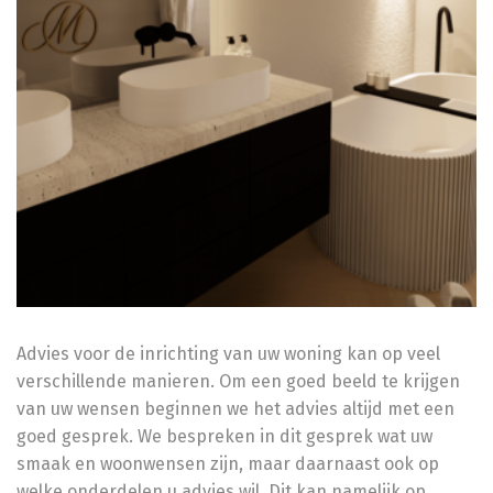
Advies voor de inrichting van uw woning kan op veel
verschillende manieren. Om een goed beeld te krijgen
van uw wensen beginnen we het advies altijd met een
goed gesprek. We bespreken in dit gesprek wat uw
smaak en woonwensen zijn, maar daarnaast ook op
welke onderdelen u advies wil. Dit kan namelijk op